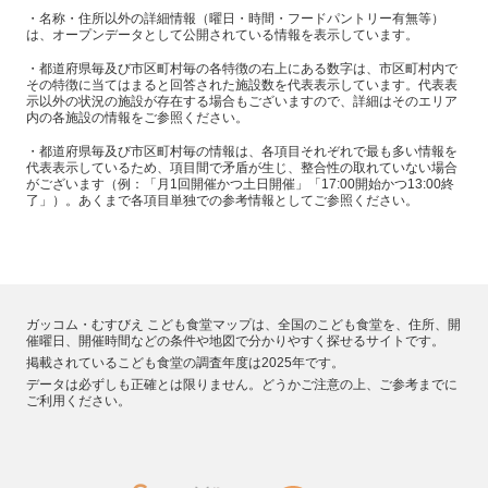
・名称・住所以外の詳細情報（曜日・時間・フードパントリー有無等）
は、オープンデータとして公開されている情報を表示しています。
・都道府県毎及び市区町村毎の各特徴の右上にある数字は、市区町村内で
その特徴に当てはまると回答された施設数を代表表示しています。代表表
示以外の状況の施設が存在する場合もございますので、詳細はそのエリア
内の各施設の情報をご参照ください。
・都道府県毎及び市区町村毎の情報は、各項目それぞれで最も多い情報を
代表表示しているため、項目間で矛盾が生じ、整合性の取れていない場合
がございます（例：「月1回開催かつ土日開催」「17:00開始かつ13:00終
了」）。あくまで各項目単独での参考情報としてご参照ください。
ガッコム・むすびえ こども食堂マップは、全国のこども食堂を、住所、開
催曜日、開催時間などの条件や地図で分かりやすく探せるサイトです。
掲載されているこども食堂の調査年度は2025年です。
データは必ずしも正確とは限りません。どうかご注意の上、ご参考までに
ご利用ください。