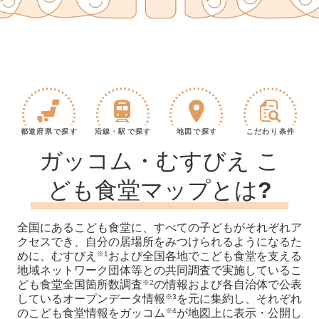
都道府県
で探す
沿線・駅
で探す
地図
で探す
こだわり
条件
ガッコム・むすびえ こ
ども食堂マップとは?
全国にあるこども食堂に、すべての子どもがそれぞれア
クセスでき、自分の居場所をみつけられるようになるた
めに、むすびえ
および全国各地でこども食堂を支える
※1
地域ネットワーク団体等との共同調査で実施しているこ
ども食堂全国箇所数調査
の情報および各自治体で公表
※2
しているオープンデータ情報
を元に集約し、それぞれ
※3
のこども食堂情報をガッコム
が地図上に表示・公開し
※4