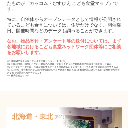
たものが「ガッコム・むすびえ こども食堂マップ」で
す。
特に、自治体からオープンデータとして情報が公開され
ているこども食堂については、住所だけでなく、開催曜
日、開催時間などのデータも調べることができます。
なお、物品寄付・アンケート等の送付については、まず
各地域におけるこども食堂ネットワーク団体等にご相談
をお願いします。
※1 認定NPO法人全国こども食堂支援センター・むすびえ
※2 二次利用可と回答いただいた場合のみ掲載しております（二次利用不可の地域は「非公開」と表示）
※3 オープンデータとは、行政が保有するデータを国民誰もがインターネット等を通じて容易に利用できるよ
う、(1)営利・非営利問わず二次利用可能なルールが適用されたもの (2)機械判読に適したもの (3)無償で利用で
きる 形で公開されたデータのこと
※4 株式会社ガッコム
北海道・東北
(841)