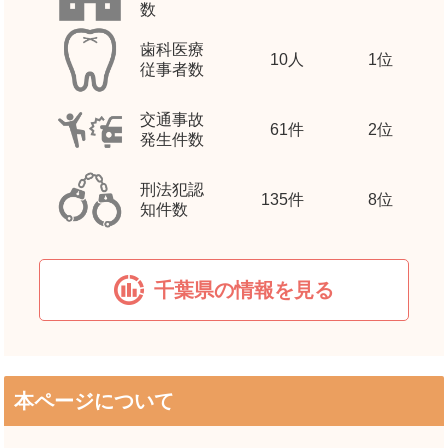
数
歯科医療
10
人
1位
従事者数
交通事故
61
件
2位
発生件数
刑法犯認
135
件
8位
知件数
千葉県の情報を見る
本ページについて