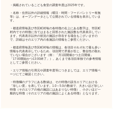
・掲載されているこども食堂の調査年度は2025年です。
・名称・住所以外の詳細情報（曜日・時間・フードパントリー有無
等）は、オープンデータとして公開されている情報を表示していま
す。
・都道府県毎及び市区町村毎の各特徴の右上にある数字は、市区町
村内でその特徴に当てはまると回答された施設数を代表表示してい
ます。代表表示以外の状況の施設が存在する場合もございますの
で、詳細はそのエリア内の各施設の情報をご参照ください。
・都道府県毎及び市区町村毎の情報は、各項目それぞれで最も多い
情報を代表表示しているため、項目間で矛盾が生じ、整合性の取れ
ていない場合がございます（例：「月1回開催かつ土日開催」
「17:00開始かつ13:00終了」）。あくまで各項目単独での参考情報
としてご参照ください。
・エリア情報の引用元や調査年度等につきましては、エリア情報ペ
ージにてご確認ください。
・特徴欄のグラフにある数値は、その特徴の該当エリアにおける
「珍しい度」を表しています。1.0～5.0の数値で、大きいほど珍しい
特徴（そのエリアの他の施設にはあまりない特徴）、小さいほど一
般的な特徴（そのエリアの他の施設によくある特徴）となります。