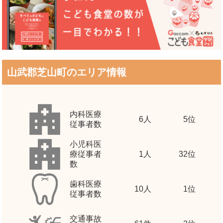
山武郡芝山町のエリア情報
内科医療
6
人
5位
従事者数
小児科医
療従事者
1
人
32位
数
歯科医療
10
人
1位
従事者数
交通事故