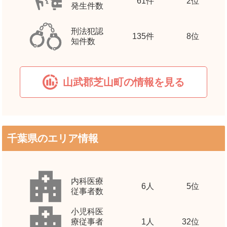
61
件
2位
発生件数
刑法犯認
135
件
8位
知件数
山武郡芝山町の情報を見る
千葉県のエリア情報
内科医療
6
人
5位
従事者数
小児科医
療従事者
1
人
32位