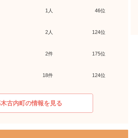
1
人
46位
2
人
124位
2
件
175位
18
件
124位
郡木古内町の情報を見る