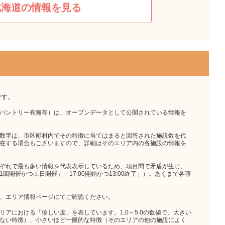
北海道の情報を見る
です。
パントリー有無等）は、オープンデータとして公開されている情報を
数字は、市区町村内でその特徴に当てはまると回答された施設数を代
在する場合もございますので、詳細はそのエリア内の各施設の情報を
ぞれで最も多い情報を代表表示しているため、項目間で矛盾が生じ、
開催かつ土日開催」「17:00開始かつ13:00終了」）。あくまで各項
、エリア情報ページにてご確認ください。
アにおける「珍しい度」を表しています。1.0～5.0の数値で、大きい
ない特徴）、小さいほど一般的な特徴（そのエリアの他の施設によく