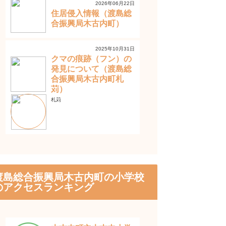
2026年06月22日
住居侵入情報（渡島総
合振興局木古内町）
2025年10月31日
クマの痕跡（フン）の
発見について（渡島総
合振興局木古内町札
苅）
札苅
渡島総合振興局木古内町の小学校
のアクセスランキング