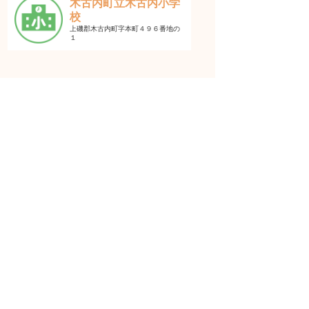
木古内町立木古内小学
校
上磯郡木古内町字本町４９６番地の
１