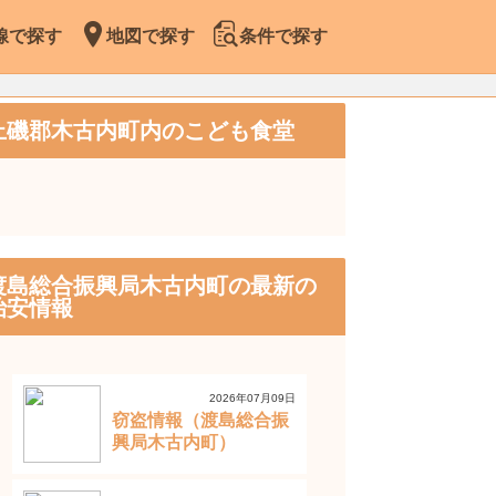
線で探す
地図で探す
条件で探す
上磯郡木古内町内のこども食堂
渡島総合振興局木古内町の最新の
治安情報
2026年07月09日
窃盗情報（渡島総合振
興局木古内町）