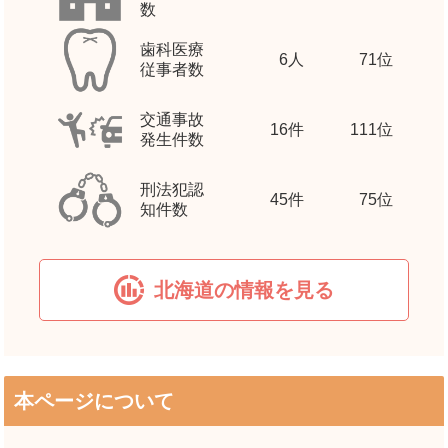
数
歯科医療
6
人
71位
従事者数
交通事故
16
件
111位
発生件数
刑法犯認
45
件
75位
知件数
北海道の情報を見る
本ページについて