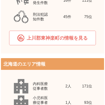
16
件
111位
発生件数
刑法犯認
45
件
75位
知件数
上川郡東神楽町の情報を見る
北海道のエリア情報
内科医療
2
人
171位
従事者数
小児科医
療従事者
1
人
93位