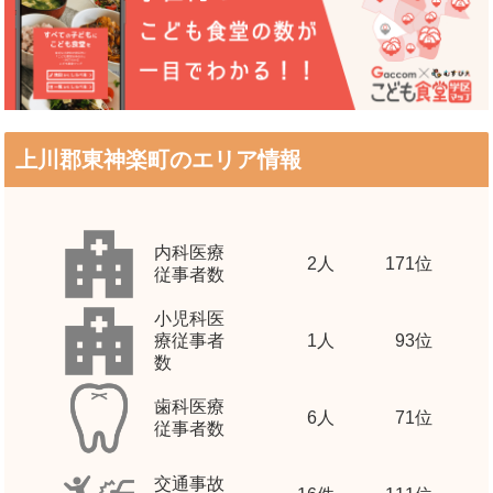
上川郡東神楽町のエリア情報
内科医療
2
人
171位
従事者数
小児科医
療従事者
1
人
93位
数
歯科医療
6
人
71位
従事者数
交通事故