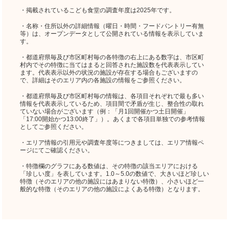
・掲載されているこども食堂の調査年度は2025年です。
・名称・住所以外の詳細情報（曜日・時間・フードパントリー有無
等）は、オープンデータとして公開されている情報を表示していま
す。
・都道府県毎及び市区町村毎の各特徴の右上にある数字は、市区町
村内でその特徴に当てはまると回答された施設数を代表表示してい
ます。代表表示以外の状況の施設が存在する場合もございますの
で、詳細はそのエリア内の各施設の情報をご参照ください。
・都道府県毎及び市区町村毎の情報は、各項目それぞれで最も多い
情報を代表表示しているため、項目間で矛盾が生じ、整合性の取れ
ていない場合がございます（例：「月1回開催かつ土日開催」
「17:00開始かつ13:00終了」）。あくまで各項目単独での参考情報
としてご参照ください。
・エリア情報の引用元や調査年度等につきましては、エリア情報ペ
ージにてご確認ください。
・特徴欄のグラフにある数値は、その特徴の該当エリアにおける
「珍しい度」を表しています。1.0～5.0の数値で、大きいほど珍しい
特徴（そのエリアの他の施設にはあまりない特徴）、小さいほど一
般的な特徴（そのエリアの他の施設によくある特徴）となります。