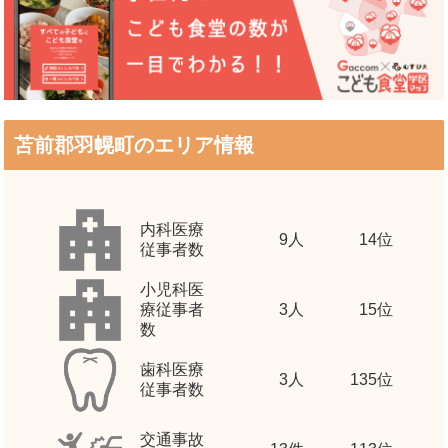
苫前郡羽幌町のエリア情報
内科医療
9
人
14位
従事者数
小児科医
療従事者
3
人
15位
数
歯科医療
3
人
135位
従事者数
交通事故