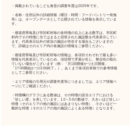
・掲載されているこども食堂の調査年度は2025年です。
・名称・住所以外の詳細情報（曜日・時間・フードパントリー有無
等）は、オープンデータとして公開されている情報を表示していま
す。
・都道府県毎及び市区町村毎の各特徴の右上にある数字は、市区町
村内でその特徴に当てはまると回答された施設数を代表表示してい
ます。代表表示以外の状況の施設が存在する場合もございますの
で、詳細はそのエリア内の各施設の情報をご参照ください。
・都道府県毎及び市区町村毎の情報は、各項目それぞれで最も多い
情報を代表表示しているため、項目間で矛盾が生じ、整合性の取れ
ていない場合がございます（例：「月1回開催かつ土日開催」
「17:00開始かつ13:00終了」）。あくまで各項目単独での参考情報
としてご参照ください。
・エリア情報の引用元や調査年度等につきましては、エリア情報ペ
ージにてご確認ください。
・特徴欄のグラフにある数値は、その特徴の該当エリアにおける
「珍しい度」を表しています。1.0～5.0の数値で、大きいほど珍しい
特徴（そのエリアの他の施設にはあまりない特徴）、小さいほど一
般的な特徴（そのエリアの他の施設によくある特徴）となります。