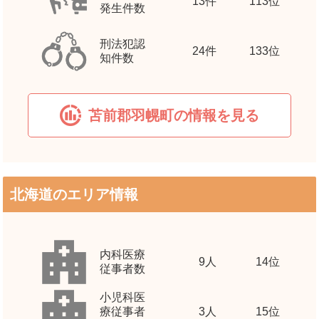
13
件
113位
発生件数
刑法犯認
24
件
133位
知件数
苫前郡羽幌町の情報を見る
北海道のエリア情報
内科医療
9
人
14位
従事者数
小児科医
療従事者
3
人
15位