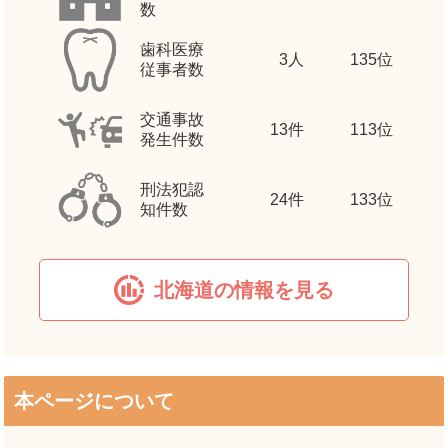
数
歯科医療
3
人
135位
従事者数
交通事故
13
件
113位
発生件数
刑法犯認
24
件
133位
知件数
北海道の情報を見る
本ページについて