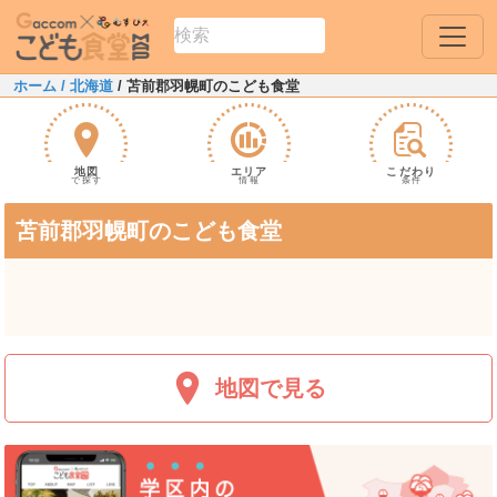
ホーム
/ 北海道
/ 苫前郡羽幌町のこども食堂
地図
エリア
こだわり
で探す
情報
条件
苫前郡羽幌町のこども食堂
地図で見る