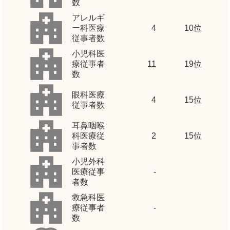
数
アレルギ
ー科医療
4
10位
従事者数
小児科医
療従事者
11
19位
数
眼科医療
4
15位
従事者数
耳鼻咽喉
科医療従
2
15位
事者数
小児外科
医療従事
-
者数
救急科医
療従事者
-
数