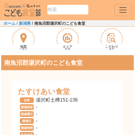
ホーム
/ 新潟県
/ 南魚沼郡湯沢町のこども食堂
地図
エリア
こだわり
で探す
情報
条件
南魚沼郡湯沢町のこども食堂
たすけあい食堂
湯沢町土樽151-136
住所
-
開催頻度
-
開催曜日
-
開催日
-
開催時間
-
参加条件