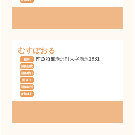
むすぼおる
南魚沼郡湯沢町大字湯沢1831
住所
-
開催頻度
-
開催曜日
-
開催日
-
開催時間
-
参加条件