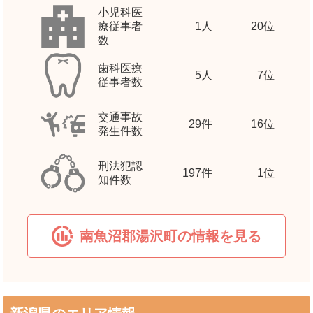
小児科医
療従事者
1
人
20位
数
歯科医療
5
人
7位
従事者数
交通事故
29
件
16位
発生件数
刑法犯認
197
件
1位
知件数
南魚沼郡湯沢町の情報を見る