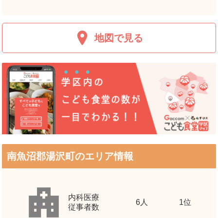
地図で見る
南魚沼郡湯沢町のエリア情報
内科医療
6
人
1位
従事者数