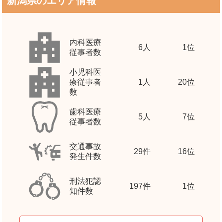
新潟県のエリア情報
内科医療
6
人
1位
従事者数
小児科医
療従事者
1
人
20位
数
歯科医療
5
人
7位
従事者数
交通事故
29
件
16位
発生件数
刑法犯認
197
件
1位
知件数