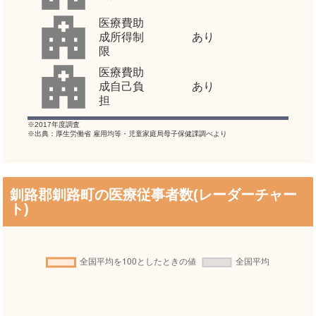
医療費助
成所得制
あり
限
医療費助
成自己負
あり
担
※2017年度調査
※出典：厚生労働省 雇用均等・児童家庭局母子保健課調べより
釧路郡釧路町の医療従事者数(レーダーチャー
ト)