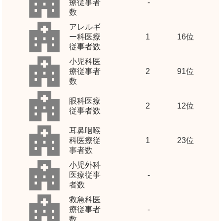
療従事者
-
数
アレルギ
ー科医療
1
16位
従事者数
小児科医
療従事者
2
91位
数
眼科医療
2
12位
従事者数
耳鼻咽喉
科医療従
1
23位
事者数
小児外科
医療従事
-
者数
救急科医
療従事者
-
数