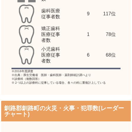
歯科医療
9
117位
従事者数
矯正歯科
医療従事
1
78位
者数
小児歯科
医療従事
6
68位
者数
※2016年度調査
※出典：厚生労働省 医師・歯科医師・薬剤師統計調べより
※診療科（複数回答）
※２つ以上の診療科に従事している場合、各々の科に重複計上している
釧路郡釧路町の火災・火事・犯罪数(レーダー
チャート)