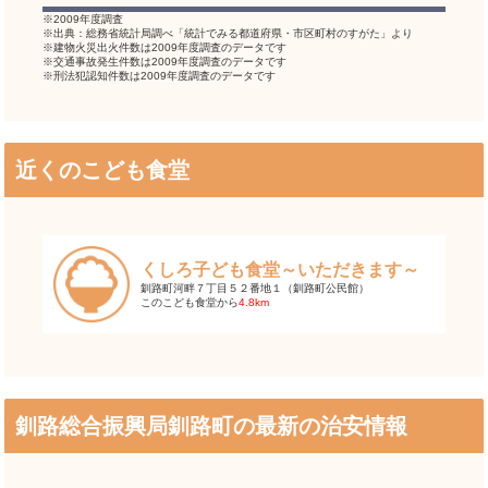
※2009年度調査
※出典：総務省統計局調べ「統計でみる都道府県・市区町村のすがた」より
※建物火災出火件数は2009年度調査のデータです
※交通事故発生件数は2009年度調査のデータです
※刑法犯認知件数は2009年度調査のデータです
近くのこども食堂
くしろ子ども食堂～いただきます～
釧路町河畔７丁目５２番地１（釧路町公民館）
このこども食堂から
4.8km
釧路総合振興局釧路町の最新の治安情報