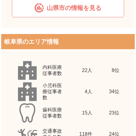
山県市の情報を見る
岐阜県のエリア情報
内科医療
22
人
8位
従事者数
小児科医
療従事者
4
人
34位
数
歯科医療
15
人
23位
従事者数
交通事故
118
件
24位