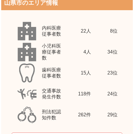
山県市のエリア情報
内科医療
22
人
8位
従事者数
小児科医
療従事者
4
人
34位
数
歯科医療
15
人
23位
従事者数
交通事故
118
件
24位
発生件数
刑法犯認
262
件
29位
知件数