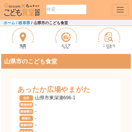
ホーム
/ 岐阜県
/ 山県市のこども食堂
地図
エリア
こだわり
で探す
情報
条件
山県市のこども食堂
あったか広場やまがた
山県市東深瀬696-1
住所
-
開催頻度
-
開催曜日
-
開催日
-
開催時間
-
参加条件