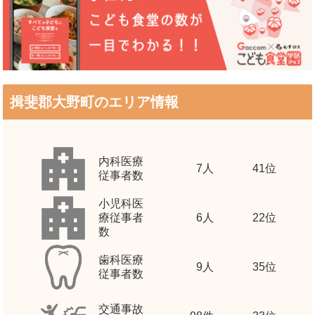
揖斐郡大野町のエリア情報
内科医療
7
人
41位
従事者数
小児科医
療従事者
6
人
22位
数
歯科医療
9
人
35位
従事者数
交通事故