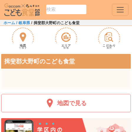
ホーム
/ 岐阜県
/ 揖斐郡大野町のこども食堂
地図
エリア
こだわり
で探す
情報
条件
揖斐郡大野町のこども食堂
地図で見る