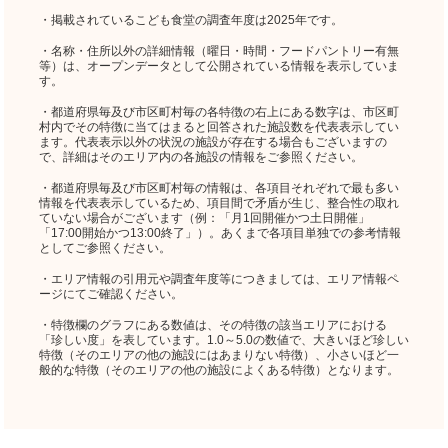
・掲載されているこども食堂の調査年度は2025年です。
・名称・住所以外の詳細情報（曜日・時間・フードパントリー有無
等）は、オープンデータとして公開されている情報を表示していま
す。
・都道府県毎及び市区町村毎の各特徴の右上にある数字は、市区町
村内でその特徴に当てはまると回答された施設数を代表表示してい
ます。代表表示以外の状況の施設が存在する場合もございますの
で、詳細はそのエリア内の各施設の情報をご参照ください。
・都道府県毎及び市区町村毎の情報は、各項目それぞれで最も多い
情報を代表表示しているため、項目間で矛盾が生じ、整合性の取れ
ていない場合がございます（例：「月1回開催かつ土日開催」
「17:00開始かつ13:00終了」）。あくまで各項目単独での参考情報
としてご参照ください。
・エリア情報の引用元や調査年度等につきましては、エリア情報ペ
ージにてご確認ください。
・特徴欄のグラフにある数値は、その特徴の該当エリアにおける
「珍しい度」を表しています。1.0～5.0の数値で、大きいほど珍しい
特徴（そのエリアの他の施設にはあまりない特徴）、小さいほど一
般的な特徴（そのエリアの他の施設によくある特徴）となります。