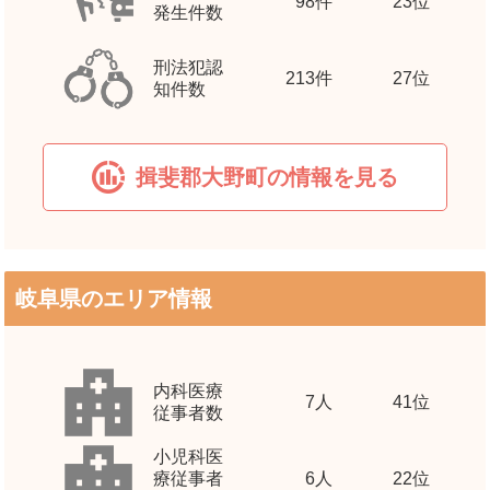
98
件
23位
発生件数
刑法犯認
213
件
27位
知件数
揖斐郡大野町の情報を見る
岐阜県のエリア情報
内科医療
7
人
41位
従事者数
小児科医
療従事者
6
人
22位