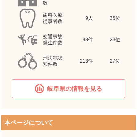
数
歯科医療
9
人
35位
従事者数
交通事故
98
件
23位
発生件数
刑法犯認
213
件
27位
知件数
岐阜県の情報を見る
本ページについて