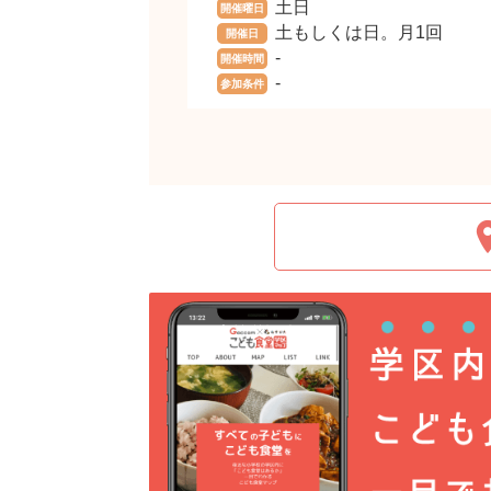
土日
開催曜日
土もしくは日。月1回
開催日
-
開催時間
-
参加条件