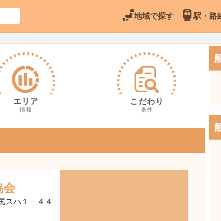
地域で探す
駅・路
エリア
こだわり
情報
条件
協会
尻スハ１－４４