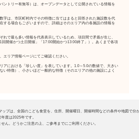
パントリー有無等）は、オープンデータとして公開されている情報を
数字は、市区町村内でその特徴に当てはまると回答された施設数を代
在する場合もございますので、詳細はそのエリア内の各施設の情報を
ぞれで最も多い情報を代表表示しているため、項目間で矛盾が生じ、
開催かつ土日開催」「17:00開始かつ13:00終了」）。あくまで各項
、エリア情報ページにてご確認ください。
アにおける「珍しい度」を表しています。1.0～5.0の数値で、大きい
ない特徴）、小さいほど一般的な特徴（そのエリアの他の施設によく
堂マップは、全国のこども食堂を、住所、開催曜日、開催時間などの条件や地図で分
年度は2025年です。
ません。どうかご注意の上、ご参考までにご利用ください。