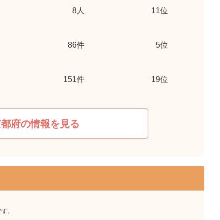
8
人
11位
86
件
5位
151
件
19位
京都府の情報を見る
です。