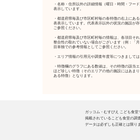
・名称・住所以外の詳細情報（曜日・時間・フード
表示しています。
・都道府県毎及び市区町村毎の各特徴の右上にある
表表示しています。代表表示以外の状況の施設が存
ご参照ください。
・都道府県毎及び市区町村毎の情報は、各項目それ
整合性の取れていない場合がございます（例：「月1回
目単独での参考情報としてご参照ください。
・エリア情報の引用元や調査年度等につきましては
・特徴欄のグラフにある数値は、その特徴の該当エリ
ほど珍しい特徴（そのエリアの他の施設にはあまり
ある特徴）となります。
ガッコム・むすびえ こども食
掲載されているこども食堂の調査
データは必ずしも正確とは限り