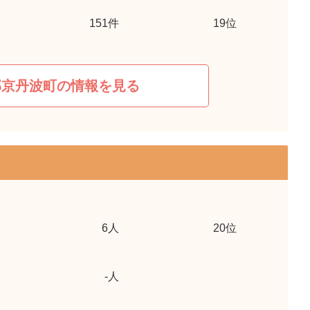
151
件
19位
郡京丹波町の情報を見る
6
人
20位
-
人