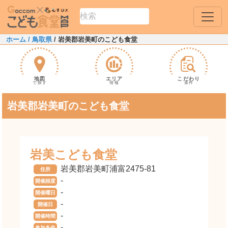
ホーム
/ 鳥取県
/ 岩美郡岩美町のこども食堂
地図
エリア
こだわり
で探す
情報
条件
岩美郡岩美町のこども食堂
岩美こども食堂
岩美郡岩美町浦富2475-81
住所
-
開催頻度
-
開催曜日
-
開催日
-
開催時間
-
参加条件