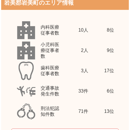
岩美郡岩美町のエリア情報
内科医療
10
人
8位
従事者数
小児科医
療従事者
2
人
9位
数
歯科医療
3
人
17位
従事者数
交通事故
33
件
6位
発生件数
刑法犯認
71
件
13位
知件数