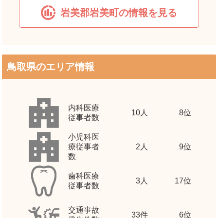
岩美郡岩美町の情報を見る
鳥取県のエリア情報
内科医療
10
人
8位
従事者数
小児科医
療従事者
2
人
9位
数
歯科医療
3
人
17位
従事者数
交通事故
33
件
6位