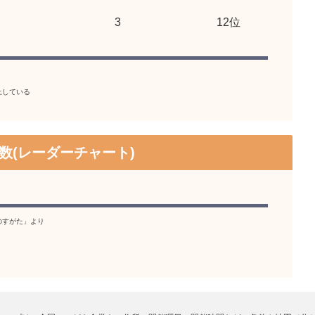
3
12位
上している
数(レーダーチャート)
のすがた」より