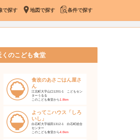
線で探す
地図で探す
条件で探す
近くのこども食堂
食改のあさごはん屋さ
ん
江北町大字山口1201-1 こどもセン
ターうるる
このこども食堂から
1.8km
よってこハウス「しろ
いし」
白石町大字福田1312-1 白石町総合
センター
このこども食堂から
4.6km