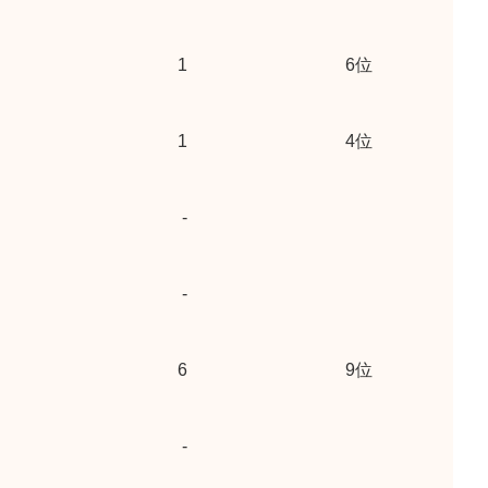
1
6位
1
4位
-
-
6
9位
-