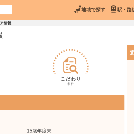
地域で探す
駅・路
リア情報
報
こだわり
条件
15歳年度末