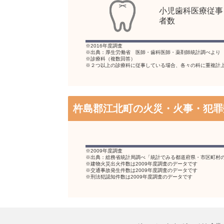
小児歯科医療従事
者数
※2016年度調査
※出典：厚生労働省 医師・歯科医師・薬剤師統計調べより
※診療科（複数回答）
※２つ以上の診療科に従事している場合、各々の科に重複計
杵島郡江北町の火災・火事・犯罪
※2009年度調査
※出典：総務省統計局調べ「統計でみる都道府県・市区町村
※建物火災出火件数は2009年度調査のデータです
※交通事故発生件数は2009年度調査のデータです
※刑法犯認知件数は2009年度調査のデータです