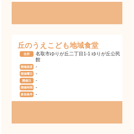
丘のうえこども地域食堂
名取市ゆりが丘二丁目1-1 ゆりが丘公民
住所
館
-
開催頻度
-
開催曜日
-
開催日
-
開催時間
-
参加条件