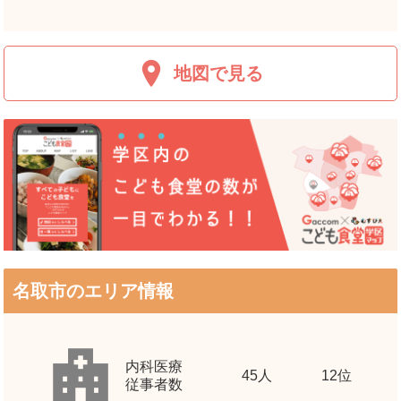
地図で見る
名取市のエリア情報
内科医療
45
人
12位
従事者数