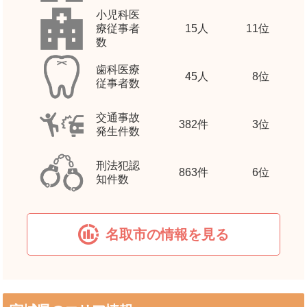
小児科医
療従事者
15
人
11位
数
歯科医療
45
人
8位
従事者数
交通事故
382
件
3位
発生件数
刑法犯認
863
件
6位
知件数
名取市の情報を見る