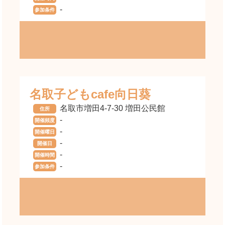
-
参加条件
名取子どもcafe向日葵
名取市増田4-7-30 増田公民館
住所
-
開催頻度
-
開催曜日
-
開催日
-
開催時間
-
参加条件