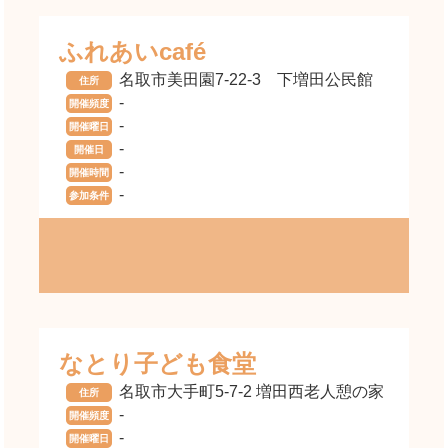
ふれあいcafé
名取市美田園7-22-3 下増田公民館
住所
-
開催頻度
-
開催曜日
-
開催日
-
開催時間
-
参加条件
なとり子ども食堂
名取市大手町5-7-2 増田西老人憩の家
住所
-
開催頻度
-
開催曜日