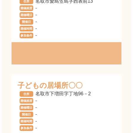
名取市愛島笠島字西表前13
住所
-
開催頻度
-
開催曜日
-
開催日
-
開催時間
-
参加条件
子どもの居場所〇〇
名取市下増田字丁地96－2
住所
-
開催頻度
-
開催曜日
-
開催日
-
開催時間
-
参加条件