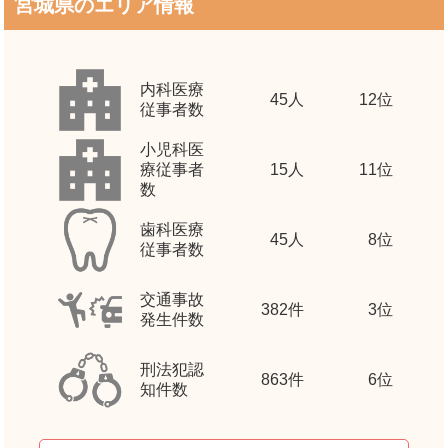
宮城県のエリア情報
内科医療
45
人
12位
従事者数
小児科医
療従事者
15
人
11位
数
歯科医療
45
人
8位
従事者数
交通事故
382
件
3位
発生件数
刑法犯認
863
件
6位
知件数