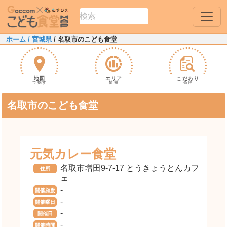
ホーム
/ 宮城県
/ 名取市のこども食堂
地図
エリア
こだわり
で探す
情報
条件
名取市のこども食堂
元気カレー食堂
名取市増田9-7-17 とうきょうとんカフ
住所
ェ
-
開催頻度
-
開催曜日
-
開催日
-
開催時間