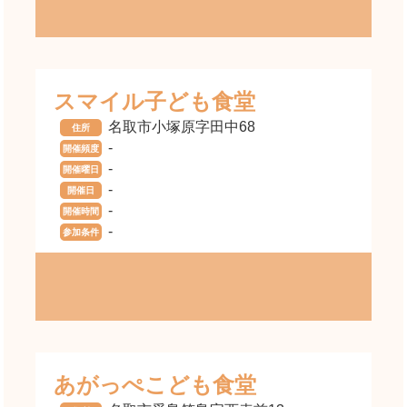
スマイル子ども食堂
名取市小塚原字田中68
住所
-
開催頻度
-
開催曜日
-
開催日
-
開催時間
-
参加条件
あがっぺこども食堂