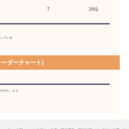
7
16位
上している
レーダーチャート)
のすがた」より