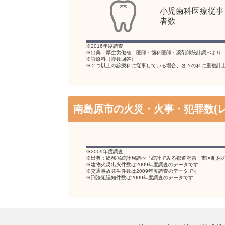
小児歯科医療従事
者数
※2016年度調査
※出典：厚生労働省 医師・歯科医師・薬剤師統計調べより
※診療科（複数回答）
※２つ以上の診療科に従事している場合、各々の科に重複計
南島原市の火災・火事・犯罪数(
※2009年度調査
※出典：総務省統計局調べ「統計でみる都道府県・市区町村
※建物火災出火件数は2009年度調査のデータです
※交通事故発生件数は2009年度調査のデータです
※刑法犯認知件数は2009年度調査のデータです