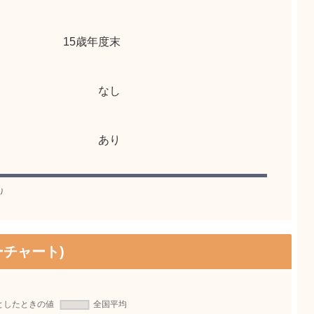
15歳年度末
なし
あり
り
チャート)