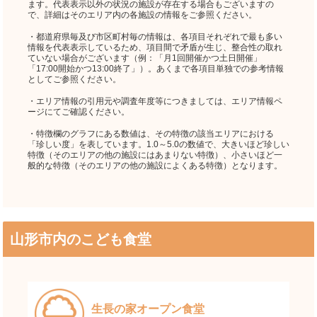
ます。代表表示以外の状況の施設が存在する場合もございますの
で、詳細はそのエリア内の各施設の情報をご参照ください。
・都道府県毎及び市区町村毎の情報は、各項目それぞれで最も多い
情報を代表表示しているため、項目間で矛盾が生じ、整合性の取れ
ていない場合がございます（例：「月1回開催かつ土日開催」
「17:00開始かつ13:00終了」）。あくまで各項目単独での参考情報
としてご参照ください。
・エリア情報の引用元や調査年度等につきましては、エリア情報ペ
ージにてご確認ください。
・特徴欄のグラフにある数値は、その特徴の該当エリアにおける
「珍しい度」を表しています。1.0～5.0の数値で、大きいほど珍しい
特徴（そのエリアの他の施設にはあまりない特徴）、小さいほど一
般的な特徴（そのエリアの他の施設によくある特徴）となります。
山形市内のこども食堂
生長の家オープン食堂