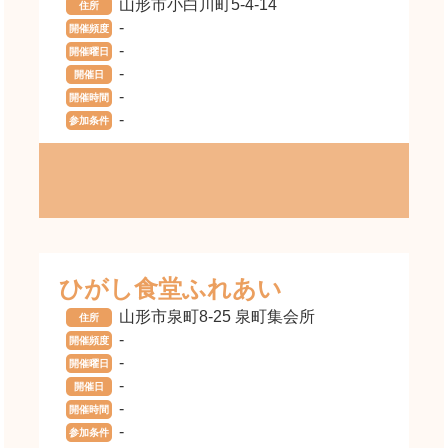
山形市小白川町5-4-14
住所
-
開催頻度
-
開催曜日
-
開催日
-
開催時間
-
参加条件
ひがし食堂ふれあい
山形市泉町8-25 泉町集会所
住所
-
開催頻度
-
開催曜日
-
開催日
-
開催時間
-
参加条件