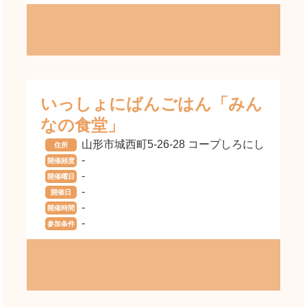
いっしょにばんごはん「みん
なの食堂」
山形市城西町5-26-28 コープしろにし
住所
-
開催頻度
-
開催曜日
-
開催日
-
開催時間
-
参加条件