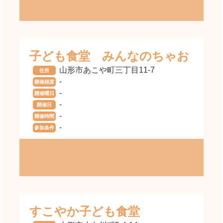
子ども食堂 みんなのちゃお
山形市あこや町三丁目11-7
住所
-
開催頻度
-
開催曜日
-
開催日
-
開催時間
-
参加条件
すこやか子ども食堂