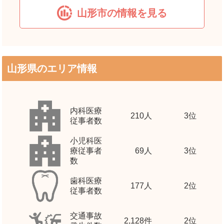
山形市の情報を見る
山形県のエリア情報
内科医療
210
人
3位
従事者数
小児科医
療従事者
69
人
3位
数
歯科医療
177
人
2位
従事者数
交通事故
2,128
件
2位