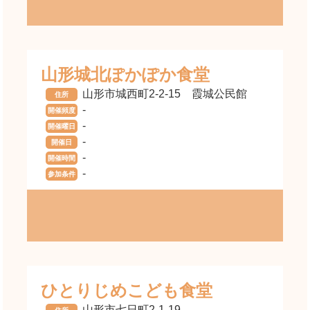
山形城北ぽかぽか食堂
山形市城西町2-2-15 霞城公民館
住所
-
開催頻度
-
開催曜日
-
開催日
-
開催時間
-
参加条件
ひとりじめこども食堂
山形市七日町2-1-19