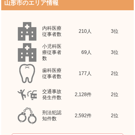
山形市のエリア情報
内科医療
210
人
3位
従事者数
小児科医
療従事者
69
人
3位
数
歯科医療
177
人
2位
従事者数
交通事故
2,128
件
2位
発生件数
刑法犯認
2,592
件
2位
知件数