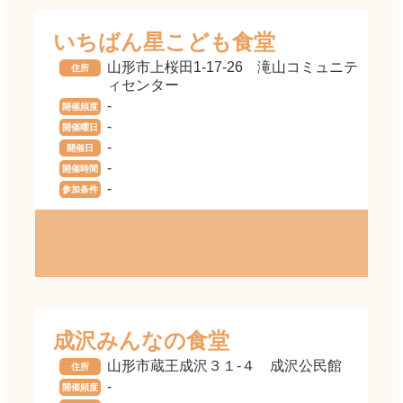
いちばん星こども食堂
山形市上桜田1-17-26 滝山コミュニテ
住所
ィセンター
-
開催頻度
-
開催曜日
-
開催日
-
開催時間
-
参加条件
成沢みんなの食堂
山形市蔵王成沢３１-４ 成沢公民館
住所
-
開催頻度