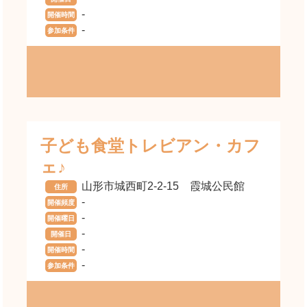
-
開催時間
-
参加条件
子ども食堂トレビアン・カフ
ェ♪
山形市城西町2-2-15 霞城公民館
住所
-
開催頻度
-
開催曜日
-
開催日
-
開催時間
-
参加条件