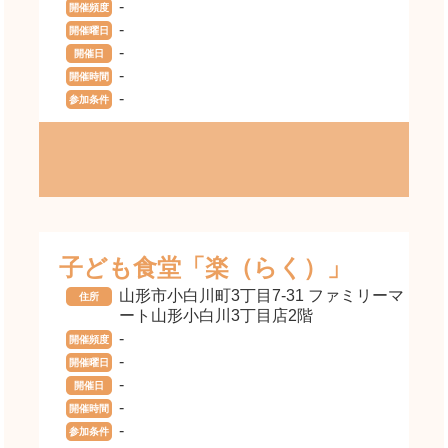
-
開催頻度
-
開催曜日
-
開催日
-
開催時間
-
参加条件
子ども食堂「楽（らく）」
山形市小白川町3丁目7-31 ファミリーマ
住所
ート山形小白川3丁目店2階
-
開催頻度
-
開催曜日
-
開催日
-
開催時間
-
参加条件