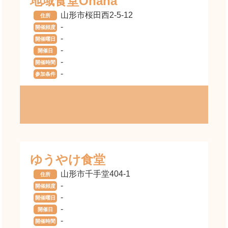
地域食堂Ohana
山形市桜田西2-5-12
住所
-
開催頻度
-
開催曜日
-
開催日
-
開催時間
-
参加条件
ゆうやけ食堂
山形市千手堂404-1
住所
-
開催頻度
-
開催曜日
-
開催日
-
開催時間