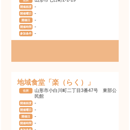
住所
-
開催頻度
-
開催曜日
-
開催日
-
開催時間
-
参加条件
地域食堂「楽（らく）」
山形市小白川町二丁目3番47号 東部公
住所
民館
-
開催頻度
-
開催曜日
-
開催日
-
開催時間
-
参加条件