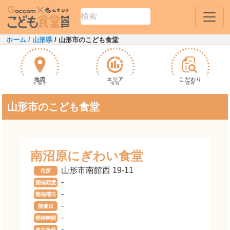
ホーム
/ 山形県
/ 山形市のこども食堂
地図
エリア
こだわり
で探す
情報
条件
山形市のこども食堂
南沼原にぎわい食堂
山形市南館西 19-11
住所
-
開催頻度
-
開催曜日
-
開催日
-
開催時間
-
参加条件