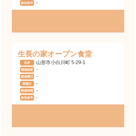
-
参加条件
生長の家オープン食堂
山形市小白川町 5-29-1
住所
-
開催頻度
-
開催曜日
-
開催日
-
開催時間
-
参加条件