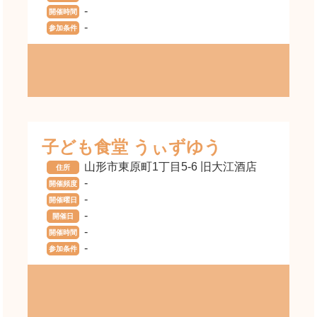
-
開催時間
-
参加条件
子ども食堂 うぃずゆう
山形市東原町1丁目5-6 旧大江酒店
住所
-
開催頻度
-
開催曜日
-
開催日
-
開催時間
-
参加条件