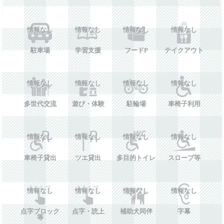
情報なし
情報なし
情報なし
情報なし
駐車場
学習支援
フードP
テイクアウト
情報なし
情報なし
情報なし
情報なし
多世代交流
遊び・体験
駐輪場
車椅子利用
情報なし
情報なし
情報なし
情報なし
車椅子貸出
ツエ貸出
多目的トイレ
スロープ等
情報なし
情報なし
情報なし
情報なし
点字ブロック
点字・読上
補助犬同伴
字幕
等