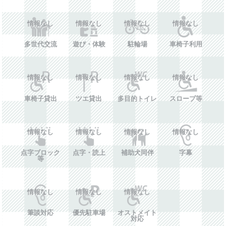
情報なし
情報なし
情報なし
情報なし
多世代交流
遊び・体験
駐輪場
車椅子利用
情報なし
情報なし
情報なし
情報なし
車椅子貸出
ツエ貸出
多目的トイレ
スロープ等
情報なし
情報なし
情報なし
情報なし
点字ブロック
点字・読上
補助犬同伴
字幕
等
情報なし
情報なし
情報なし
筆談対応
優先駐車場
オストメイト
対応