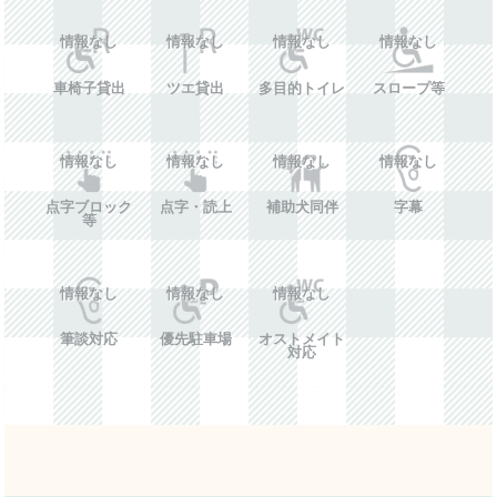
情報なし
情報なし
情報なし
情報なし
車椅子貸出
ツエ貸出
多目的トイレ
スロープ等
情報なし
情報なし
情報なし
情報なし
点字ブロック
点字・読上
補助犬同伴
字幕
等
情報なし
情報なし
情報なし
筆談対応
優先駐車場
オストメイト
対応