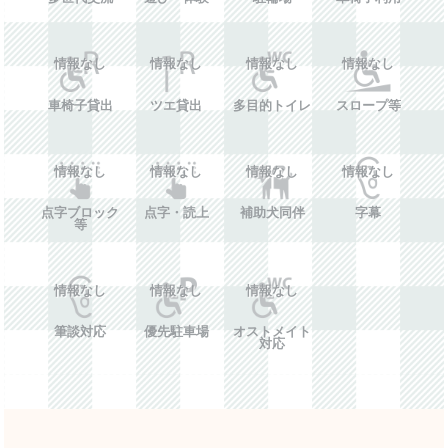
情報なし
情報なし
情報なし
情報なし
車椅子貸出
ツエ貸出
多目的トイレ
スロープ等
情報なし
情報なし
情報なし
情報なし
点字ブロック
点字・読上
補助犬同伴
字幕
等
情報なし
情報なし
情報なし
筆談対応
優先駐車場
オストメイト
対応