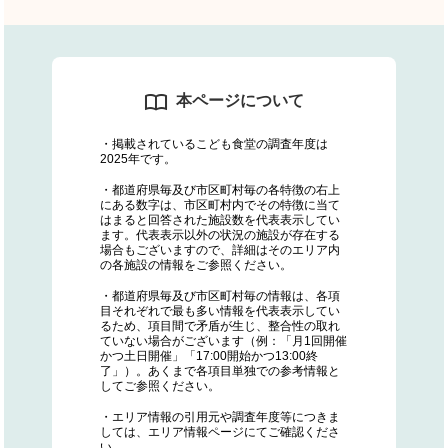
本ページについて
・掲載されているこども食堂の調査年度は
2025年です。
・都道府県毎及び市区町村毎の各特徴の右上
にある数字は、市区町村内でその特徴に当て
はまると回答された施設数を代表表示してい
ます。代表表示以外の状況の施設が存在する
場合もございますので、詳細はそのエリア内
の各施設の情報をご参照ください。
・都道府県毎及び市区町村毎の情報は、各項
目それぞれで最も多い情報を代表表示してい
るため、項目間で矛盾が生じ、整合性の取れ
ていない場合がございます（例：「月1回開催
かつ土日開催」「17:00開始かつ13:00終
了」）。あくまで各項目単独での参考情報と
してご参照ください。
・エリア情報の引用元や調査年度等につきま
しては、エリア情報ページにてご確認くださ
い。