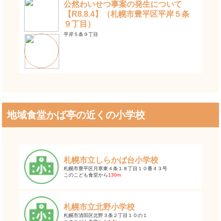
公然わいせつ事案の発生について
【R8.8.4】（札幌市豊平区平岸５条
９丁目）
平岸５条９丁目
地域食堂かば亭の近くの小学校
札幌市立しらかば台小学校
札幌市豊平区月寒東４条１８丁目１０番４３号
このこども食堂から
130m
札幌市立北野小学校
札幌市清田区北野３条２丁目１０の１