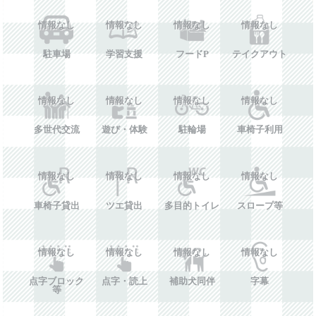
情報なし
情報なし
情報なし
情報なし
駐車場
学習支援
フードP
テイクアウト
情報なし
情報なし
情報なし
情報なし
多世代交流
遊び・体験
駐輪場
車椅子利用
情報なし
情報なし
情報なし
情報なし
車椅子貸出
ツエ貸出
多目的トイレ
スロープ等
情報なし
情報なし
情報なし
情報なし
点字ブロック
点字・読上
補助犬同伴
字幕
等