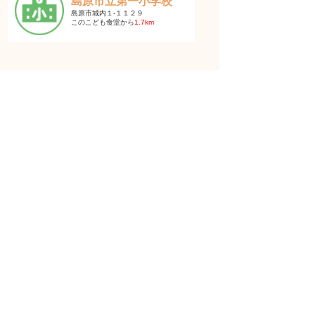
島原市立第一小学校
島原市城内１-１１２９
このこども食堂から
1.7km