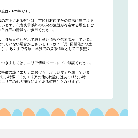
度は2025年です。
徴の右上にある数字は、市区町村内でその特徴に当てはま
ています。代表表示以外の状況の施設が存在する場合もご
の各施設の情報をご参照ください。
は、各項目それぞれで最も多い情報を代表表示しているた
取れていない場合がございます（例：「月1回開催かつ土
0終了」）。あくまで各項目単独での参考情報としてご参照く
につきましては、エリア情報ページにてご確認ください。
の特徴の該当エリアにおける「珍しい度」を表していま
ほど珍しい特徴（そのエリアの他の施設にはあまりない特
のエリアの他の施設によくある特徴）となります。