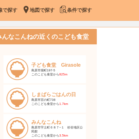
線で探す
地図で探す
条件で探す
みんなこんねの近くのこども食堂
子ども食堂 Girasole
島原市堀町197-5
このこども食堂から
825m
しまばらごはんの日
島原市宮の町738
このこども食堂から
1.7km
みんなこんね
島原市宇土町６８７−１ 杉谷地区公
民館
このこども食堂から
3.5km