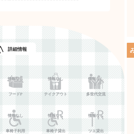
詳細情報
情報なし
情報なし
情報なし
フードP
テイクアウト
多世代交流
情報なし
情報なし
情報なし
車椅子利用
車椅子貸出
ツエ貸出