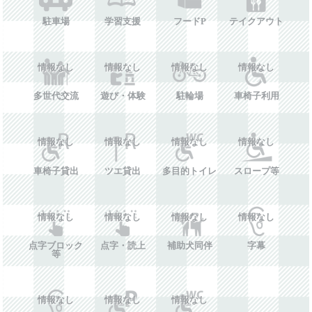
駐車場
学習支援
フードP
テイクアウト
情報なし
情報なし
情報なし
情報なし
多世代交流
遊び・体験
駐輪場
車椅子利用
情報なし
情報なし
情報なし
情報なし
車椅子貸出
ツエ貸出
多目的トイレ
スロープ等
情報なし
情報なし
情報なし
情報なし
点字ブロック
点字・読上
補助犬同伴
字幕
等
情報なし
情報なし
情報なし