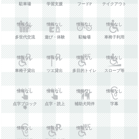
駐車場
学習支援
フードP
テイクアウト
情報なし
情報なし
情報なし
情報なし
多世代交流
遊び・体験
駐輪場
車椅子利用
情報なし
情報なし
情報なし
情報なし
車椅子貸出
ツエ貸出
多目的トイレ
スロープ等
情報なし
情報なし
情報なし
情報なし
点字ブロック
点字・読上
補助犬同伴
字幕
等
情報なし
情報なし
情報なし