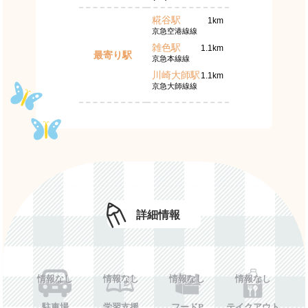
糀谷駅
1km
京急空港線線
雑色駅
1.1km
最寄り駅
京急本線線
川崎大師駅
1.1km
京急大師線線
詳細情報
情報なし
情報なし
情報なし
情報なし
駐車場
学習支援
フードP
テイクアウト