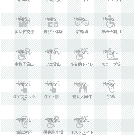
情報なし
情報なし
情報なし
情報なし
多世代交流
遊び・体験
駐輪場
車椅子利用
情報なし
情報なし
情報なし
情報なし
車椅子貸出
ツエ貸出
多目的トイレ
スロープ等
情報なし
情報なし
情報なし
情報なし
点字ブロック
点字・読上
補助犬同伴
字幕
等
情報なし
情報なし
情報なし
筆談対応
優先駐車場
オストメイト