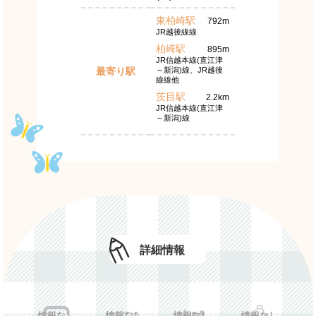
東柏崎駅
792m
JR越後線線
柏崎駅
895m
JR信越本線(直江津
最寄り駅
～新潟)線、JR越後
線線他
茨目駅
2.2km
JR信越本線(直江津
～新潟)線
詳細情報
情報なし
情報なし
情報なし
情報なし