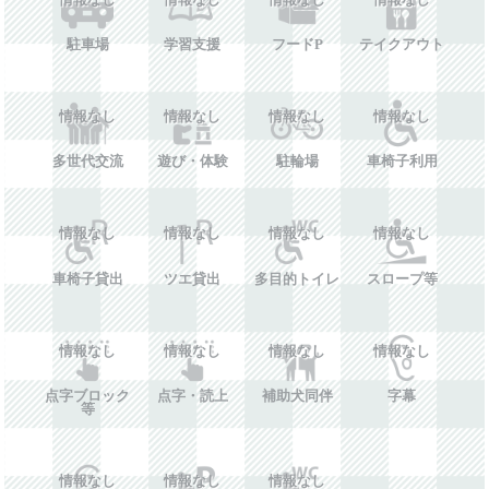
駐車場
学習支援
フードP
テイクアウト
情報なし
情報なし
情報なし
情報なし
多世代交流
遊び・体験
駐輪場
車椅子利用
情報なし
情報なし
情報なし
情報なし
車椅子貸出
ツエ貸出
多目的トイレ
スロープ等
情報なし
情報なし
情報なし
情報なし
点字ブロック
点字・読上
補助犬同伴
字幕
等
情報なし
情報なし
情報なし