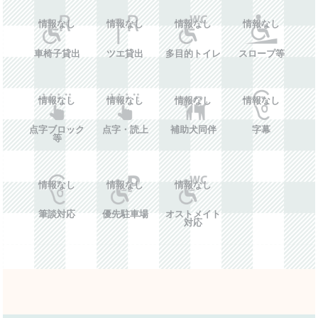
情報なし
情報なし
情報なし
情報なし
車椅子貸出
ツエ貸出
多目的トイレ
スロープ等
情報なし
情報なし
情報なし
情報なし
点字ブロック
点字・読上
補助犬同伴
字幕
等
情報なし
情報なし
情報なし
筆談対応
優先駐車場
オストメイト
対応