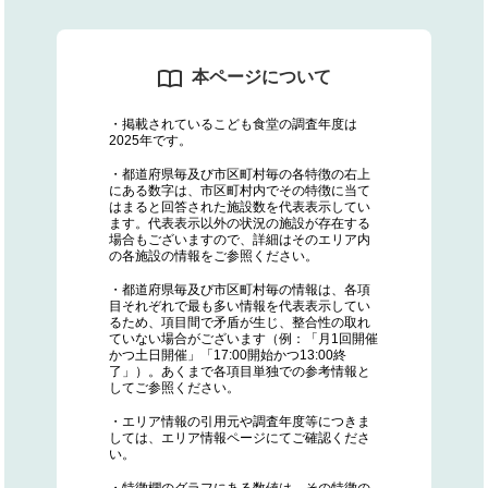
本ページについて
・掲載されているこども食堂の調査年度は
2025年です。
・都道府県毎及び市区町村毎の各特徴の右上
にある数字は、市区町村内でその特徴に当て
はまると回答された施設数を代表表示してい
ます。代表表示以外の状況の施設が存在する
場合もございますので、詳細はそのエリア内
の各施設の情報をご参照ください。
・都道府県毎及び市区町村毎の情報は、各項
目それぞれで最も多い情報を代表表示してい
るため、項目間で矛盾が生じ、整合性の取れ
ていない場合がございます（例：「月1回開催
かつ土日開催」「17:00開始かつ13:00終
了」）。あくまで各項目単独での参考情報と
してご参照ください。
・エリア情報の引用元や調査年度等につきま
しては、エリア情報ページにてご確認くださ
い。
・特徴欄のグラフにある数値は、その特徴の