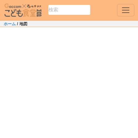
佐賀市
4
ホーム
/ 地図
小城市
Leaflet
|
Map data ©
OpenStreetMap
contributors
+
−
2
杵島郡江北町