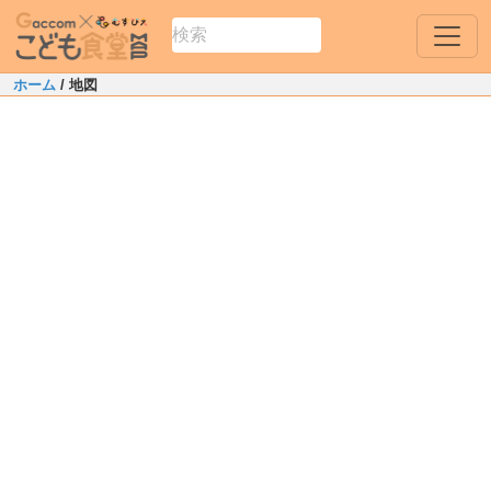
ホーム
/ 地図
Leaflet
|
Map data ©
OpenStreetMap
contributors
+
−