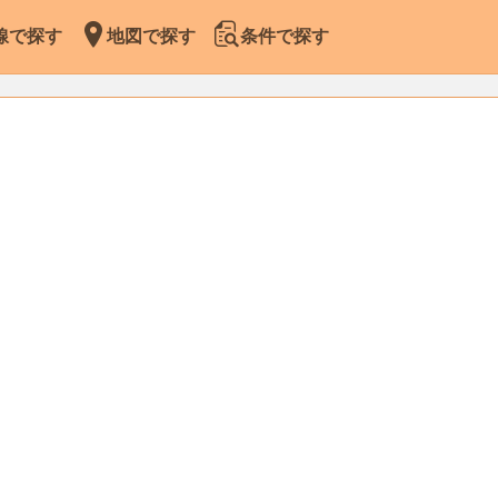
線で探す
地図で探す
条件で探す
Leaflet
|
Map data ©
OpenStreetMap
contributors