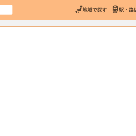
地域で探す
駅・路
3
亀田郡七飯町