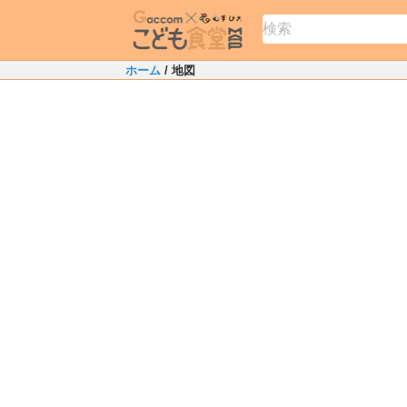
ホーム
/ 地図
+
−