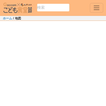
ホーム
/ 地図
Leaflet
|
Map data ©
OpenStreetMap
contributors
1
+
二海郡八雲町
−