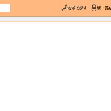
地域で探す
駅・路
7
千歳市