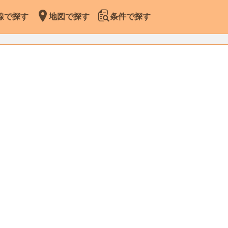
線で探す
地図で探す
条件で探す
Leaflet
|
Map data ©
OpenStreetMap
contributors