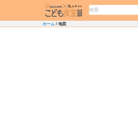
ホーム
/ 地図
+
−