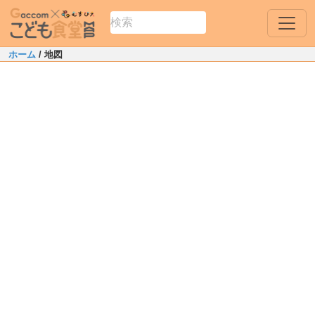
ホーム
/ 地図
Leaflet
|
Map data ©
OpenStreetMap
contributors
6
+
札幌市厚別区
−