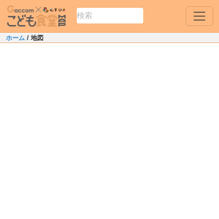
ホーム
/ 地図
Leaflet
|
Map data ©
OpenStreetMap
contributors
+
−