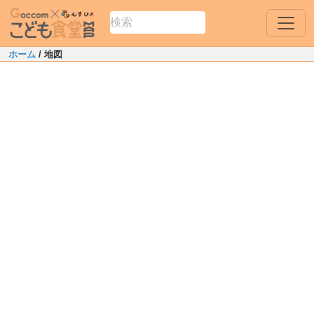
ホーム
/ 地図
Leaflet
|
Map data ©
OpenStreetMap
contributors
0
+
中川郡本別町
−