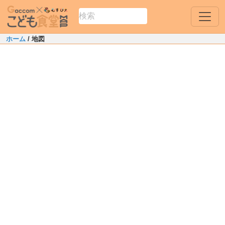
ホーム
/ 地図
Leaflet
|
Map data ©
OpenStreetMap
contributors
1
+
古平郡古平町
−