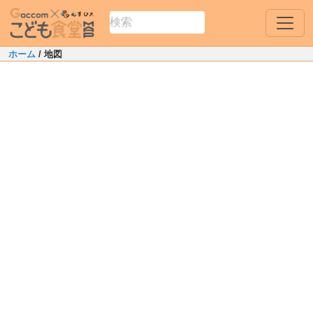
ホーム
/ 地図
Leaflet
|
Map data ©
OpenStreetMap
contributors
+
−