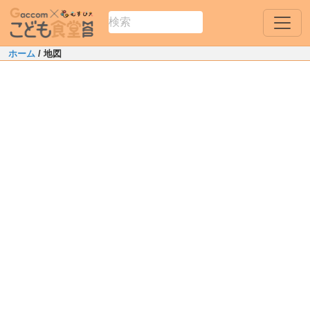
ホーム
/ 地図
Leaflet
|
Map data ©
OpenStreetMap
contributors
+
−