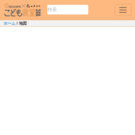
ホーム
/ 地図
Leaflet
|
Map data ©
OpenStreetMap
contributors
+
−