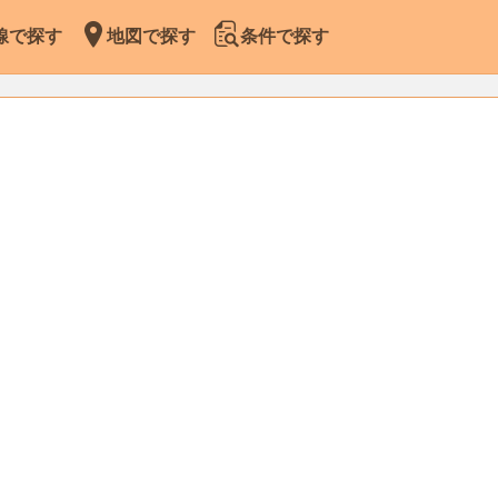
線で探す
地図で探す
条件で探す
Leaflet
|
Map data ©
OpenStreetMap
contributors