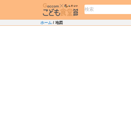
ホーム
/ 地図
+
−