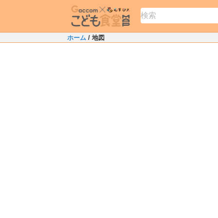
ホーム
/ 地図
+
−