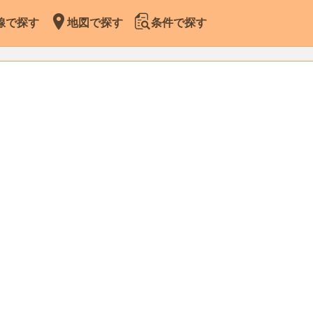
線で探す
地図で探す
条件で探す
Leaflet
|
Map data ©
OpenStreetMap
contributors