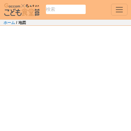
ホーム
/ 地図
Leaflet
|
Map data ©
OpenStreetMap
contributors
+
−