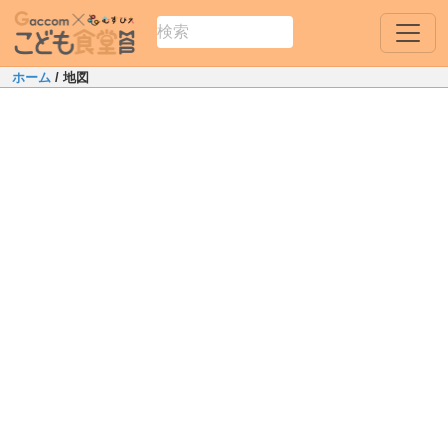
ホーム
/ 地図
Leaflet
|
Map data ©
OpenStreetMap
contributors
+
−