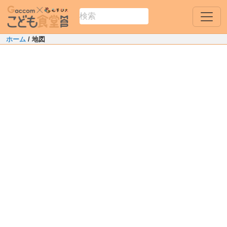
ホーム
/ 地図
Leaflet
|
Map data ©
OpenStreetMap
contributors
+
−