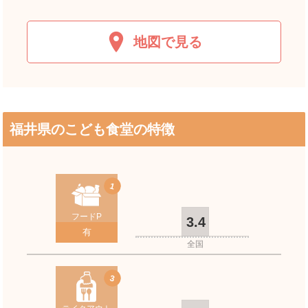
地図で見る
JR北陸本線(米原～金沢)
福井県のこども食堂の特徴
敦賀港線
九頭竜線
1
フードP
3.4
JR小浜線
有
全国
えちぜん鉄道勝山永平寺線
3
えちぜん鉄道三国芦原線