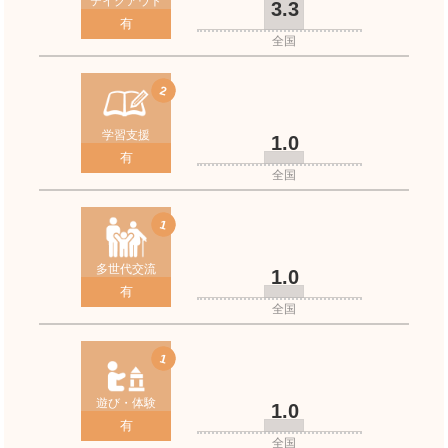
テイクアウト
3.3
有
福井鉄道福武線
全国
2
学習支援
1.0
有
全国
1
多世代交流
1.0
有
全国
1
遊び・体験
1.0
有
全国