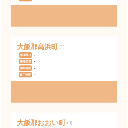
大飯郡高浜町
(1)
-
開催曜日
-
開催頻度
-
開始時間
-
終了時間
大飯郡おおい町
(0)