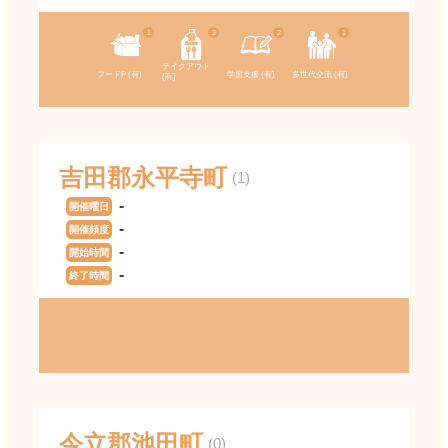
1
3
2
1
テイクアウト
フードP
(有)
学習支援
(有)
多世代交流
(有)
(有)
吉田郡永平寺町
(1)
-
開催曜日
-
開催頻度
-
開始時間
-
終了時間
今立郡池田町
(0)