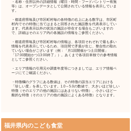
・名称・住所以外の詳細情報（曜日・時間・フードパントリー有無
等）は、オープンデータとして公開されている情報を表示していま
す。
・都道府県毎及び市区町村毎の各特徴の右上にある数字は、市区町
村内でその特徴に当てはまると回答された施設数を代表表示してい
ます。代表表示以外の状況の施設が存在する場合もございますの
で、詳細はそのエリア内の各施設の情報をご参照ください。
・都道府県毎及び市区町村毎の情報は、各項目それぞれで最も多い
情報を代表表示しているため、項目間で矛盾が生じ、整合性の取れ
ていない場合がございます（例：「月1回開催かつ土日開催」
「17:00開始かつ13:00終了」）。あくまで各項目単独での参考情報
としてご参照ください。
・エリア情報の引用元や調査年度等につきましては、エリア情報ペ
ージにてご確認ください。
・特徴欄のグラフにある数値は、その特徴の該当エリアにおける
「珍しい度」を表しています。1.0～5.0の数値で、大きいほど珍しい
特徴（そのエリアの他の施設にはあまりない特徴）、小さいほど一
般的な特徴（そのエリアの他の施設によくある特徴）となります。
福井県内のこども食堂