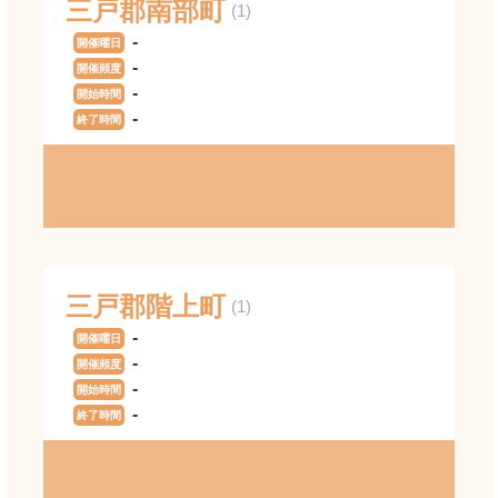
三戸郡南部町
(1)
-
開催曜日
-
開催頻度
-
開始時間
-
終了時間
三戸郡階上町
(1)
-
開催曜日
-
開催頻度
-
開始時間
-
終了時間