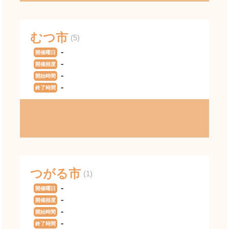
むつ市
(5)
-
開催曜日
-
開催頻度
-
開始時間
-
終了時間
つがる市
(1)
-
開催曜日
-
開催頻度
-
開始時間
-
終了時間