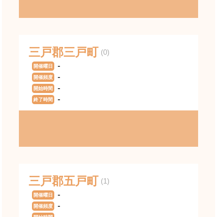
三戸郡三戸町
(0)
-
開催曜日
-
開催頻度
-
開始時間
-
終了時間
三戸郡五戸町
(1)
-
開催曜日
-
開催頻度
-