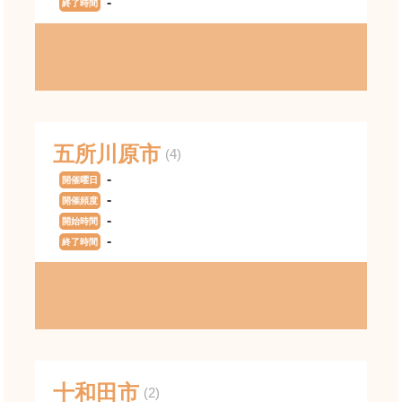
-
終了時間
五所川原市
(4)
-
開催曜日
-
開催頻度
-
開始時間
-
終了時間
十和田市
(2)