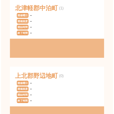
北津軽郡中泊町
(1)
-
開催曜日
-
開催頻度
-
開始時間
-
終了時間
上北郡野辺地町
(0)
-
開催曜日
-
開催頻度
-
開始時間
-
終了時間