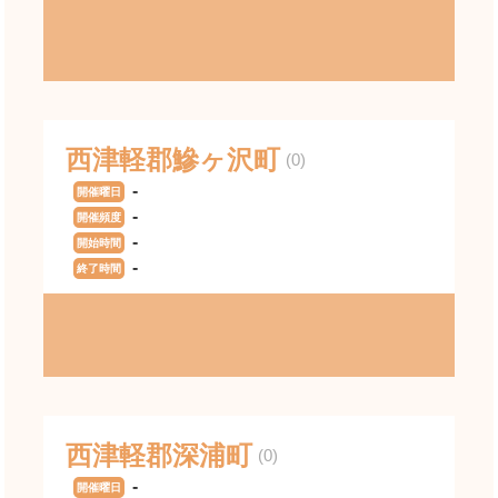
西津軽郡鰺ヶ沢町
(0)
-
開催曜日
-
開催頻度
-
開始時間
-
終了時間
西津軽郡深浦町
(0)
-
開催曜日