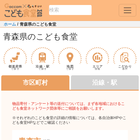
ホーム
/ 青森県のこども食堂
青森県のこども食堂
都道府県
沿線・駅
地図
エリア
こだわり
で探す
で探す
で探す
情報
条件
市区町村
沿線・駅
物品寄付・アンケート等の送付については、まず各地域におけるこ
ども食堂ネットワーク団体等にご相談をお願いします。
※それぞれのこども食堂の詳細の情報については、各自治体HPやこ
ども食堂HPなどでご確認ください