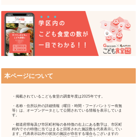
弘南鉄道大鰐線
十和田観光電鉄
いわて銀河鉄道線
青い森鉄道線
本ページについて
・掲載されているこども食堂の調査年度は2025年です。
・名称・住所以外の詳細情報（曜日・時間・フードパントリー有無
等）は、オープンデータとして公開されている情報を表示していま
す。
・都道府県毎及び市区町村毎の各特徴の右上にある数字は、市区町
村内でその特徴に当てはまると回答された施設数を代表表示してい
ます。代表表示以外の状況の施設が存在する場合もございますの