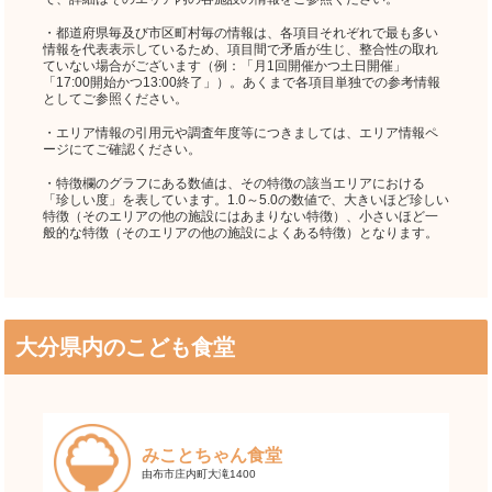
・都道府県毎及び市区町村毎の情報は、各項目それぞれで最も多い
情報を代表表示しているため、項目間で矛盾が生じ、整合性の取れ
ていない場合がございます（例：「月1回開催かつ土日開催」
「17:00開始かつ13:00終了」）。あくまで各項目単独での参考情報
としてご参照ください。
・エリア情報の引用元や調査年度等につきましては、エリア情報ペ
ージにてご確認ください。
・特徴欄のグラフにある数値は、その特徴の該当エリアにおける
「珍しい度」を表しています。1.0～5.0の数値で、大きいほど珍しい
特徴（そのエリアの他の施設にはあまりない特徴）、小さいほど一
般的な特徴（そのエリアの他の施設によくある特徴）となります。
大分県内のこども食堂
みことちゃん食堂
由布市庄内町大滝1400