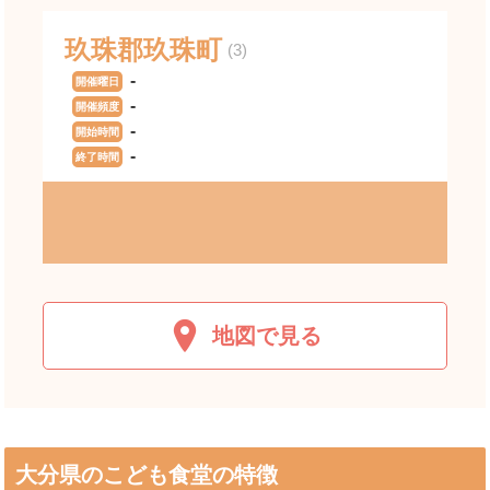
玖珠郡玖珠町
(3)
-
開催曜日
-
開催頻度
-
開始時間
-
終了時間
地図で見る
JR日豊本線(門司港～佐伯)
大分県のこども食堂の特徴